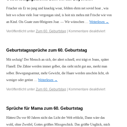
Friacher ois Er no jung und knackig woar, fehlten ehrm net soviel hoar , wia
heit wo schon viele Joar vergongan sind, is hoit nix mehra mit Frische wie von
an Kind. Ois Guate zum 60zigsten Joar. — Wir wünschen …
Weiterlesen
→
Veröffentlicht unter
Zum 60. Geburtstag
|
Kommentare deaktiviert
Geburtstagssprüche zum 60. Geburtstag
Mit sechzig! Der Mensch an sich, der altert schnell, erst trägt er Jeans, später
Flanell. Die Zähne werden immer gelber, das sieht nicht gut aus, merkt man
selber. Bewegungsarmut, mehr Gewicht, die Haare werden unschön licht, ob
weniger oder getönt …
Weiterlesen
→
Veröffentlicht unter
Zum 60. Geburtstag
|
Kommentare deaktiviert
Sprüche für Mama zum 60. Geburtstag
Hättest Du vor 60 Jahren nicht das Licht der Welt erblickt, Dann wäre das
wohl, ohne Zweifel, Gottes größtes Missgeschick. Das größte Unglück, mich