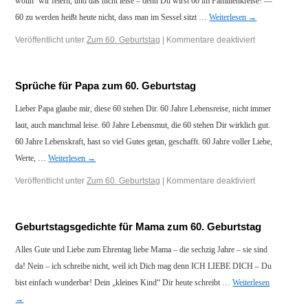
wolln‘ wir feiern, und das nicht leise – denn Du wirst 60 im Familienkreise! —
60 zu werden heißt heute nicht, dass man im Sessel sitzt …
Weiterlesen
→
Veröffentlicht unter
Zum 60. Geburtstag
|
Kommentare deaktiviert
Sprüche für Papa zum 60. Geburtstag
Lieber Papa glaube mir, diese 60 stehen Dir. 60 Jahre Lebensreise, nicht immer
laut, auch manchmal leise. 60 Jahre Lebensmut, die 60 stehen Dir wirklich gut.
60 Jahre Lebenskraft, hast so viel Gutes getan, geschafft. 60 Jahre voller Liebe,
Werte, …
Weiterlesen
→
Veröffentlicht unter
Zum 60. Geburtstag
|
Kommentare deaktiviert
Geburtstagsgedichte für Mama zum 60. Geburtstag
Alles Gute und Liebe zum Ehrentag liebe Mama – die sechzig Jahre – sie sind
da! Nein – ich schreibe nicht, weil ich Dich mag denn ICH LIEBE DICH – Du
bist einfach wunderbar! Dein „kleines Kind“ Dir heute schreibt …
Weiterlesen
→