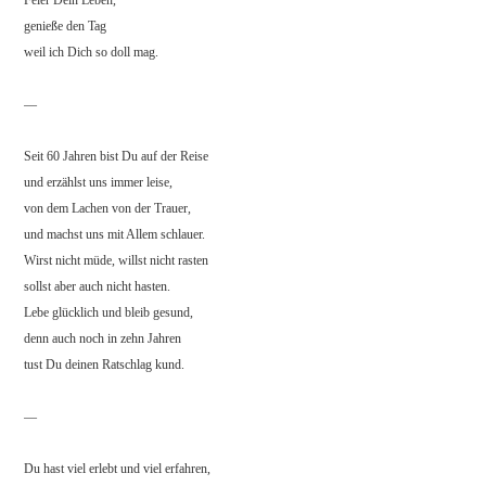
Feier Dein Leben,
genieße den Tag
weil ich Dich so doll mag.
—
Seit 60 Jahren bist Du auf der Reise
und erzählst uns immer leise,
von dem Lachen von der Trauer,
und machst uns mit Allem schlauer.
Wirst nicht müde, willst nicht rasten
sollst aber auch nicht hasten.
Lebe glücklich und bleib gesund,
denn auch noch in zehn Jahren
tust Du deinen Ratschlag kund.
—
Du hast viel erlebt und viel erfahren,