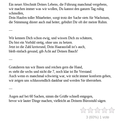
Ein neuer Abschnitt Deines Lebens, die Führung manchmal vergebens,
wir machen immer was wir wollen, Du kannst den ganzen Tag ruhig
schmollen,
Dein Haufen toller Mitarbeiter, sorgt trotz der Sache stets für Wachstum,
die Stimmung düster auch mal heiter, gebührt Dir oft der meiste Ruhm.
—
Wir kennen Dich schon ewig, und wissen Dich zu schätzen,
Du bist ein Vorbild stetig, ohne uns zu hetzen.
Jetzt ist die Zahl kreisrund, Dein Haarausfall ist’s auch,
bleib einfach gesund, gib Acht auf Deinen Bauch!
—
Gratulieren tun wir Ihnen und reichen gern die Hand,
es steht die sechs und nicht die 7, noch klar ist Ihr Verstand.
Auch wenn es manchmal schwierig war, wir nicht immer konform gehen,
wir zeigen uns schlussendlich dankbar und werden Sie überstehen.
—
Augen auf bei 60 Sachen, nimm die Grüße schnell entgegen,
bevor wir lauter Dinge machen, vielleicht an Deinem Bürostuhl sägen.
3
(60%)
1
vote