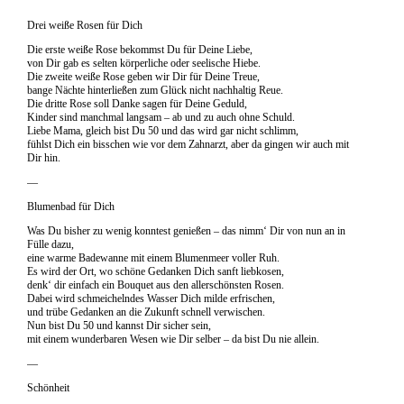
Drei weiße Rosen für Dich
Die erste weiße Rose bekommst Du für Deine Liebe,
von Dir gab es selten körperliche oder seelische Hiebe.
Die zweite weiße Rose geben wir Dir für Deine Treue,
bange Nächte hinterließen zum Glück nicht nachhaltig Reue.
Die dritte Rose soll Danke sagen für Deine Geduld,
Kinder sind manchmal langsam – ab und zu auch ohne Schuld.
Liebe Mama, gleich bist Du 50 und das wird gar nicht schlimm,
fühlst Dich ein bisschen wie vor dem Zahnarzt, aber da gingen wir auch mit
Dir hin.
—
Blumenbad für Dich
Was Du bisher zu wenig konntest genießen – das nimm‘ Dir von nun an in
Fülle dazu,
eine warme Badewanne mit einem Blumenmeer voller Ruh.
Es wird der Ort, wo schöne Gedanken Dich sanft liebkosen,
denk‘ dir einfach ein Bouquet aus den allerschönsten Rosen.
Dabei wird schmeichelndes Wasser Dich milde erfrischen,
und trübe Gedanken an die Zukunft schnell verwischen.
Nun bist Du 50 und kannst Dir sicher sein,
mit einem wunderbaren Wesen wie Dir selber – da bist Du nie allein.
—
Schönheit