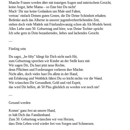
Manche Frauen werden älter mit traurigen Augen und mürrischem Gesicht,
keine Angst, liebe Mama – so Eine bist Du nicht!
Mach‘ Dir nur keine Gedanken um Male und Falten,
vertrau‘ einfach Deinen guten Genen, die Dir Deine Schönheit erhalten.
Bedenke auch das Alberne in unserer jugendverherrlichenden Zeit,
stehen doch viele Mädels mit Fünfundzwanzig schon als Alt-Models bereit.
Alles Liebe zum 50. Geburtstag und höre, was Deine Tochter spricht:
Ich sehe gern in Dein bezauberndes, liebes und lachendes Gesicht.
—
Fünfzig sein
Du sagst, „be fifty“ klingt für Dich nicht nach Hit,
zum Geburtstag sprechen wir Kinder an der Stelle kurz mit:
Wir sagen Dir, Du hast jetzt neue Rechte,
denn Pflichten und Forderungen verlieren ihre Mächte.
Nicht alles, doch vieles hast Du allein in der Hand,
mit Erfahrung und Weitblick fährst Du so leicht nichts vor die Wand.
Wir wünschen Dir Gesundheit, Geld und viel Esprit,
das wird Dir helfen, ab 50 Plus glücklich zu werden wie noch nie!
—
Gesund werden
Komm‘ ganz fest an unsere Hand,
es hält Dich das Familienband.
Zum 50. Geburtstag wünschen wir von Herzen,
dass Dein Leben wird wieder frei von Sorgen und Schmerzen.