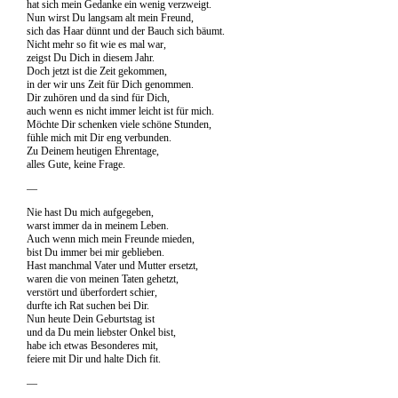
hat sich mein Gedanke ein wenig verzweigt.
Nun wirst Du langsam alt mein Freund,
sich das Haar dünnt und der Bauch sich bäumt.
Nicht mehr so fit wie es mal war,
zeigst Du Dich in diesem Jahr.
Doch jetzt ist die Zeit gekommen,
in der wir uns Zeit für Dich genommen.
Dir zuhören und da sind für Dich,
auch wenn es nicht immer leicht ist für mich.
Möchte Dir schenken viele schöne Stunden,
fühle mich mit Dir eng verbunden.
Zu Deinem heutigen Ehrentage,
alles Gute, keine Frage.
—
Nie hast Du mich aufgegeben,
warst immer da in meinem Leben.
Auch wenn mich mein Freunde mieden,
bist Du immer bei mir geblieben.
Hast manchmal Vater und Mutter ersetzt,
waren die von meinen Taten gehetzt,
verstört und überfordert schier,
durfte ich Rat suchen bei Dir.
Nun heute Dein Geburtstag ist
und da Du mein liebster Onkel bist,
habe ich etwas Besonderes mit,
feiere mit Dir und halte Dich fit.
—