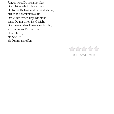
Jünger wirst Du nicht, ist klar.
Doch ist es wie im letzten Jahr.
Du fühlst Dich alt und ziehst doch mit,
bist in Wirklichkeit total fit.
Das Älterwerden liegt Dir nicht,
sagst Du mir offen ins Gesicht.
Doch mein lieber Onkel eins ist klar,
ich bin immer für Dich da.
Höre Dir zu,
bin wie Du,
als Du mir geholfen.
5
(100%)
1
vote