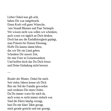
Lieber Onkel nun gib acht,
haben Dir was mitgebracht.
Einen Korb voll guter Wünsche,
’nen Strauß Blumen und Paar Strümpfe.
Wir wissen nicht was sollen wir schenken,
auch wenn wir täglich an Dich denken.
Doch hat uns die Einfallslosigkeit geplagt,
zum Präsent für Deinen Ehrentag.
Hoffe Du kannst damit leben,
das wir Dir ein Limit geben.
Schenken Dir unsere Zeit,
für eine Feier in Gemeinsamkeit.
Und hoffen doch das Du Dich freust
und Deine Einladung nicht bereust.
—
Bruder der Mutter, Onkel für mich.
Seit vielen Jahren kenne ich Dich.
Bist ein Teil der Familie geworden
und verdienst Dir einen Orden.
Da Du immer warst für mich da,
auch wenn es nicht immer einfach war.
Sind die Eltern häufig verzagt,
hast Du mir klare Takte gesagt,
mich gerade gerückt und mir gezeigt,