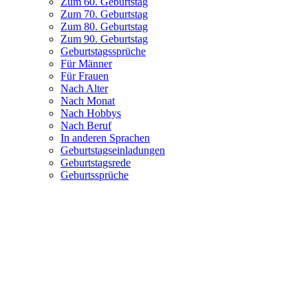
Zum 60. Geburtstag
Zum 70. Geburtstag
Zum 80. Geburtstag
Zum 90. Geburtstag
Geburtstagssprüche
Für Männer
Für Frauen
Nach Alter
Nach Monat
Nach Hobbys
Nach Beruf
In anderen Sprachen
Geburtstagseinladungen
Geburtstagsrede
Geburtssprüche