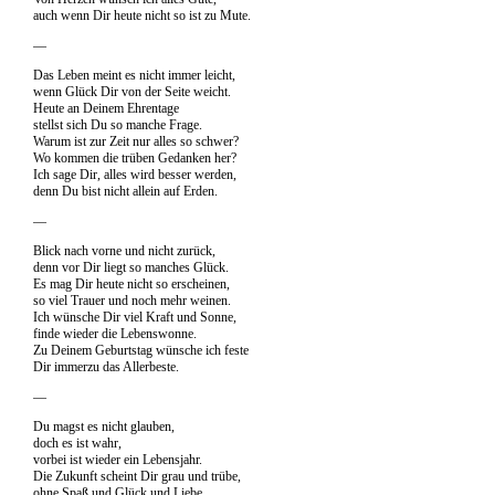
auch wenn Dir heute nicht so ist zu Mute.
—
Das Leben meint es nicht immer leicht,
wenn Glück Dir von der Seite weicht.
Heute an Deinem Ehrentage
stellst sich Du so manche Frage.
Warum ist zur Zeit nur alles so schwer?
Wo kommen die trüben Gedanken her?
Ich sage Dir, alles wird besser werden,
denn Du bist nicht allein auf Erden.
—
Blick nach vorne und nicht zurück,
denn vor Dir liegt so manches Glück.
Es mag Dir heute nicht so erscheinen,
so viel Trauer und noch mehr weinen.
Ich wünsche Dir viel Kraft und Sonne,
finde wieder die Lebenswonne.
Zu Deinem Geburtstag wünsche ich feste
Dir immerzu das Allerbeste.
—
Du magst es nicht glauben,
doch es ist wahr,
vorbei ist wieder ein Lebensjahr.
Die Zukunft scheint Dir grau und trübe,
ohne Spaß und Glück und Liebe.