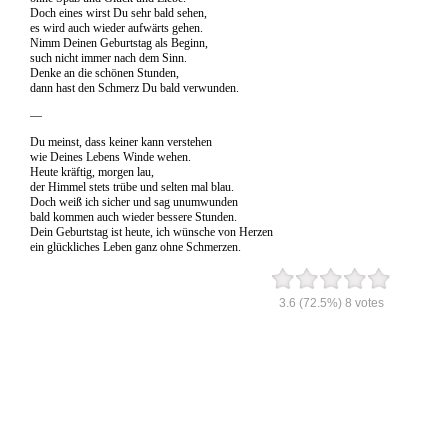
Doch eines wirst Du sehr bald sehen,
es wird auch wieder aufwärts gehen.
Nimm Deinen Geburtstag als Beginn,
such nicht immer nach dem Sinn.
Denke an die schönen Stunden,
dann hast den Schmerz Du bald verwunden.
—
Du meinst, dass keiner kann verstehen
wie Deines Lebens Winde wehen.
Heute kräftig, morgen lau,
der Himmel stets trübe und selten mal blau.
Doch weiß ich sicher und sag unumwunden
bald kommen auch wieder bessere Stunden.
Dein Geburtstag ist heute, ich wünsche von Herzen
ein glückliches Leben ganz ohne Schmerzen.
3.6
(72.5%)
8
votes