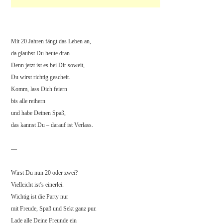
Mit 20 Jahren fängt das Leben an,
da glaubst Du heute dran.
Denn jetzt ist es bei Dir soweit,
Du wirst richtig gescheit.
Komm, lass Dich feiern
bis alle reihern
und habe Deinen Spaß,
das kannst Du – darauf ist Verlass.
—
Wirst Du nun 20 oder zwei?
Vielleicht ist’s einerlei.
Wichtig ist die Party nur
mit Freude, Spaß und Sekt ganz pur.
Lade alle Deine Freunde ein