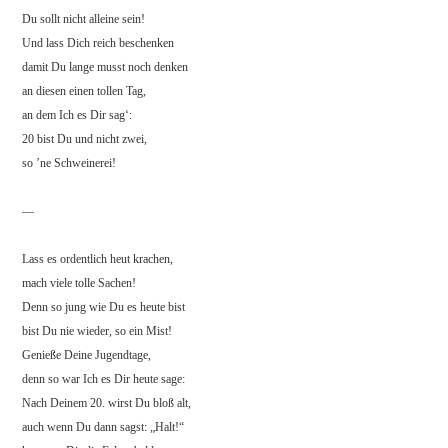
Du sollt nicht alleine sein!
Und lass Dich reich beschenken
damit Du lange musst noch denken
an diesen einen tollen Tag,
an dem Ich es Dir sag‘:
20 bist Du und nicht zwei,
so ’ne Schweinerei!
—
Lass es ordentlich heut krachen,
mach viele tolle Sachen!
Denn so jung wie Du es heute bist
bist Du nie wieder, so ein Mist!
Genieße Deine Jugendtage,
denn so war Ich es Dir heute sage:
Nach Deinem 20. wirst Du bloß alt,
auch wenn Du dann sagst: „Halt!“