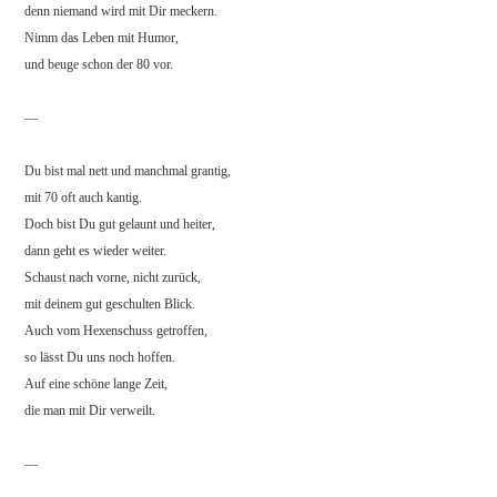
denn niemand wird mit Dir meckern.
Nimm das Leben mit Humor,
und beuge schon der 80 vor.
—
Du bist mal nett und manchmal grantig,
mit 70 oft auch kantig.
Doch bist Du gut gelaunt und heiter,
dann geht es wieder weiter.
Schaust nach vorne, nicht zurück,
mit deinem gut geschulten Blick.
Auch vom Hexenschuss getroffen,
so lässt Du uns noch hoffen.
Auf eine schöne lange Zeit,
die man mit Dir verweilt.
—