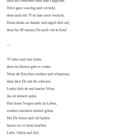
doch im Fernsehen sieht man Püppchen.
Wirst ganz wuschig und verrückt,
denn auch mit 70 ist man noch verzückt.
Drum denke an damals und rappel dich auf,
denn bis 80 nimmst Du noch viel in Kauf.
—
70 Jahre und stets heiter,
denn im Herzen geht es weiter.
Wenn die Knochen streiken und schmerzen,
dann lässt Du mit dir scherzen.
Lenkst dich ab und machst Witze,
das ist einfach spitze.
Hast keine Sorgen mehr im Leben,
sondern möchtest einfach geben.
Mit Dir feiern und viel lachen,
lassen wir es heute krachen.
Liebe, Glück und Zeit,