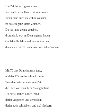
Die Zeit ist jetzt gekommen,
wo man Dir die Haare hat genommen.
Wenn dann auch die Zähne weichen,
ist das ein ganz klares Zeichen.
Du hast uns genug gegeben,
drum denk jetzt an Dein eigenes Leben.
Genieße die Jahre und lass es krachen,
denn auch mit 70 macht man verrückte Sachen.
—
Mit 70 bist Du nicht mehr jung,
und der Rücken ist schon krumm.
Trotzdem wird es eine gute Zeit,
die Dich von manchem Zwang befreit.
Du darfst lachen ohne Grund,
darfst vergessen und vertrödeln,
darfst auch schlabbern und mal kleckern,