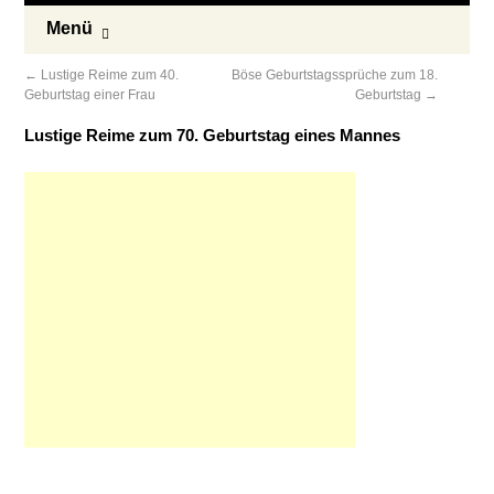
Menü
←
Lustige Reime zum 40.
Böse Geburtstagssprüche zum 18.
Geburtstag einer Frau
Geburtstag
→
Lustige Reime zum 70. Geburtstag eines Mannes