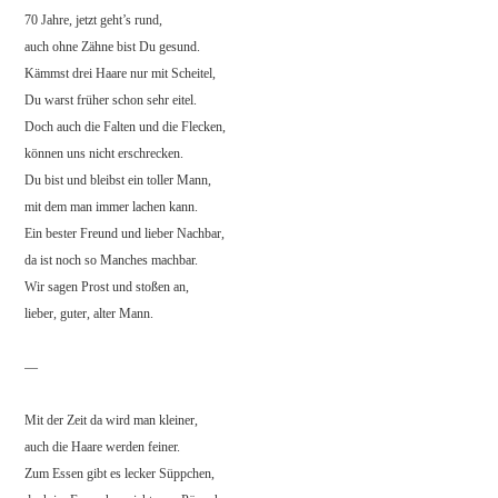
70 Jahre, jetzt geht’s rund,
auch ohne Zähne bist Du gesund.
Kämmst drei Haare nur mit Scheitel,
Du warst früher schon sehr eitel.
Doch auch die Falten und die Flecken,
können uns nicht erschrecken.
Du bist und bleibst ein toller Mann,
mit dem man immer lachen kann.
Ein bester Freund und lieber Nachbar,
da ist noch so Manches machbar.
Wir sagen Prost und stoßen an,
lieber, guter, alter Mann.
—
Mit der Zeit da wird man kleiner,
auch die Haare werden feiner.
Zum Essen gibt es lecker Süppchen,