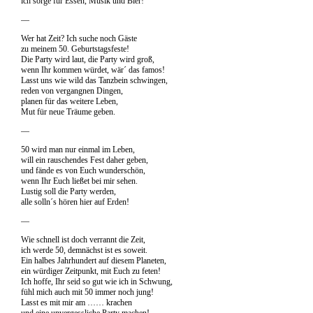
ich sorge für Essen, Musik und Bier!
—
Wer hat Zeit? Ich suche noch Gäste
zu meinem 50. Geburtstagsfeste!
Die Party wird laut, die Party wird groß,
wenn Ihr kommen würdet, wär´ das famos!
Lasst uns wie wild das Tanzbein schwingen,
reden von vergangnen Dingen,
planen für das weitere Leben,
Mut für neue Träume geben.
—
50 wird man nur einmal im Leben,
will ein rauschendes Fest daher geben,
und fände es von Euch wunderschön,
wenn Ihr Euch ließet bei mir sehen.
Lustig soll die Party werden,
alle solln´s hören hier auf Erden!
—
Wie schnell ist doch verrannt die Zeit,
ich werde 50, demnächst ist es soweit.
Ein halbes Jahrhundert auf diesem Planeten,
ein würdiger Zeitpunkt, mit Euch zu feten!
Ich hoffe, Ihr seid so gut wie ich in Schwung,
fühl mich auch mit 50 immer noch jung!
Lasst es mit mir am …… krachen