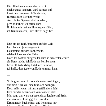
Die 50 hat mich nun auch erwischt,
doch statt zu jammern, wird aufgetischt!
Lasst uns zusammen fröhlich sein,
fließen sollen Bier und Wein!
Auch lecker Speisen sind zu haben,
gern sollt Ihr Euch daran laben!
Ihr könnt mir meinen Ehrentag versüßen,
ich freu mich sehr, Euch alle zu begrüßen.
—
Nun bin ich fünf Jahrzehnte auf der Welt,
hab dies und jenes angestellt,
nicht immer auf der Sonnenseite,
erlebte ich so manche Pleite.
Doch Ihr habt zu mir gehalten auch in schlechten Zeiten,
als Dank möcht´ ich Euch ein Fest bereiten.
Mein 50. Geburtstag bietet sich dafür an,
ich hoffe, dass jeder von Euch kommen kann!
—
So langsam kann ich es nicht mehr verdrängen,
vor mein Alter will eine fünf sich zwängen.
Doch selbst wenn mir nicht gefällt diese Zahl,
lässt mir das Leben wohl keine andere Wahl.
Man sagt, das wäre ein besonderer Tag hier auf Erden
und das muss kräftig gefeiert werden!
Drum macht Euch schick und kommt zu mir,