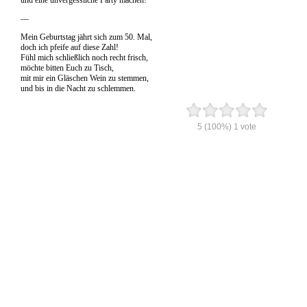
und eine unvergessliche Party machen!
—
Mein Geburtstag jährt sich zum 50. Mal,
doch ich pfeife auf diese Zahl!
Fühl mich schließlich noch recht frisch,
möchte bitten Euch zu Tisch,
mit mir ein Gläschen Wein zu stemmen,
und bis in die Nacht zu schlemmen.
5
(100%)
1
vote