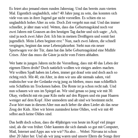
Es feiert also jemand einen runden Jahrestag. Und das bereits zum vierten
Mal. Eigentlich unglaublich, oder? 40 Jahre jung zu sein, das konnten sich
viele von uns in ihrer Jugend gar nicht vorstellen. Es schien ein so
unglaublich hohes Alter zu sein. Doch Zeit vergeht nun mal. Und das immer
schneller, je älter man wird. Wetten, dass das Geburtstagskind noch vor
zwei Jahren mit Grausen an den heutigen Tag dachte und sich sagte: „Ach,
sind ja noch zwei Jahre Zeit. Ich bin in meinen Dreißigern und somit fast
jugendlich. Mein Leben beginnt erst.“ Nun, nach zwei Jahren, die schnell
vergingen, beginnt das neue Lebensjahrzehnt. Steht nun ein neuer
Sportwagen vor der Tür, dann hat das liebe Geburtstagskind eine Midlife
Crises. Aber das muss die Gäste ja nicht vom Feiern abhalten.
Wer hatte in jungen Jahren nicht die Vorstellung, dass mit 40 das Leben der
eigenen Eltern droht? Doch natürlich wollten wir einiges anders machen.
Wir wollten Spaß haben im Leben, immer gut drauf sein und doch auch so
richtig reich. Mit 40, ein Alter, in dem wir uns alle niemals sahen, viel
realistischer war der Gedanke ewig jung zu bleiben, muss man schließlich
sein Schäflein im Trockenen haben. Die Rente ist ja schon recht nah. Und
nun schauen wir uns im Spiegel an. Wir sind genau so jung wie mit 30.
Okay, vielleicht mit ein paar Kilo mehr auf den Rippen und ein paar Haaren
weniger auf dem Kopf. Aber unmodern und alt sind wir bestimmt nicht.
Zwar hört man in diesem Alter nun auch lieber die alten Lieder als das neue
Zeug der Kids. Aber wir hören zumindest keine Oldies, weil wir mit 40
selbst auch keine Oldies sind.
Das heißt doch schon, dass die 40jährigen von heute im Kopf viel jünger
sind, als die von früher. Oder kannten die sich damals so gut mit Computer,
Mail, Internet und Apps aus wie wir? Na also… Wobei: Nirvana ist schon
über 20 Jahre her. Und als wir jung waren und unsere Eltern die Songs ihrer